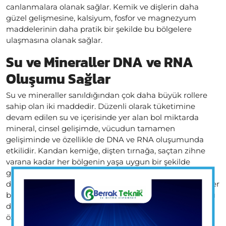
canlanmalara olanak sağlar. Kemik ve dişlerin daha
güzel gelişmesine, kalsiyum, fosfor ve magnezyum
maddelerinin daha pratik bir şekilde bu bölgelere
ulaşmasına olanak sağlar.
Su ve Mineraller DNA ve RNA
Oluşumu Sağlar
Su ve mineraller sanıldığından çok daha büyük rollere
sahip olan iki maddedir. Düzenli olarak tüketimine
devam edilen su ve içerisinde yer alan bol miktarda
mineral, cinsel gelişimde, vücudun tamamen
gelişiminde ve özellikle de DNA ve RNA oluşumunda
etkilidir. Kandan kemiğe, dişten tırnağa, saçtan zihne
varana kadar her bölgenin yaşa uygun bir şekilde
gelişmesi için günde en az 2,5 litre su tüketilmeye
devam edilmelidir. Su içerisinde yer alan minerallerin her
biri farklı alan için özeldir. Her birinin etkileri ve faydaları
da farklıdır. Bu nedenle sağlıklı ve taze su tüketimine
özen gösterilmeli ve uygun PH değerine sahip sular