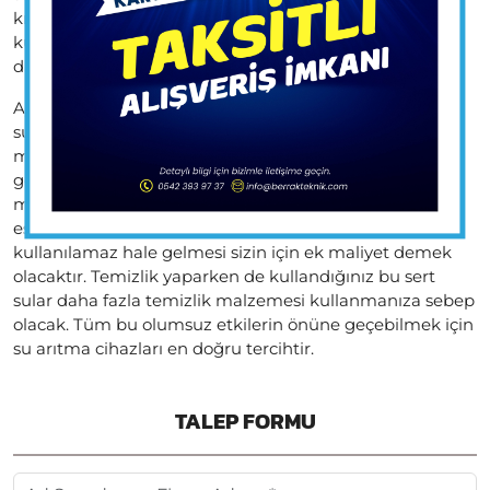
kıyaslandığında çok daha ucuza geliyor. Sürekli olarak
kullanabileceğiniz bu suya erişiminizin kolay olması da
daha fazla su tüketimini sağlıyor.
Ayrıca bulaşıklarda, çamaşırlarda kullandığınız çeşme
sularının kireçli olmasından dolayı kıyafetlerinize ve
mutfak gereçlerinize zarar gelebiliyor. Bunların önüne
geçmek de yine su arıtma cihazları sayesinde
mümkündür. Çaydanlık, cezve ve tencere gibi
eşyalarınızın da kireçli su sebebiyle kireçlenmesi ve
kullanılamaz hale gelmesi sizin için ek maliyet demek
olacaktır. Temizlik yaparken de kullandığınız bu sert
sular daha fazla temizlik malzemesi kullanmanıza sebep
olacak. Tüm bu olumsuz etkilerin önüne geçebilmek için
su arıtma cihazları en doğru tercihtir.
TALEP FORMU