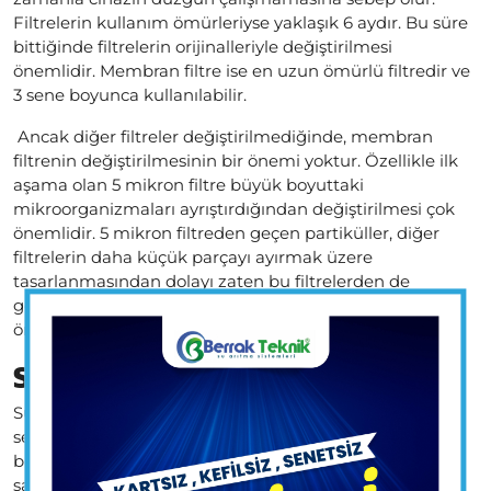
Filtrelerin kullanım ömürleriyse yaklaşık 6 aydır. Bu süre
bittiğinde filtrelerin orijinalleriyle değiştirilmesi
önemlidir. Membran filtre ise en uzun ömürlü filtredir ve
3 sene boyunca kullanılabilir.
Ancak diğer filtreler değiştirilmediğinde, membran
filtrenin değiştirilmesinin bir önemi yoktur. Özellikle ilk
aşama olan 5 mikron filtre büyük boyuttaki
mikroorganizmaları ayrıştırdığından değiştirilmesi çok
önemlidir. 5 mikron filtreden geçen partiküller, diğer
filtrelerin daha küçük parçayı ayırmak üzere
tasarlanmasından dolayı zaten bu filtrelerden de
geçemez. Bu yüzden her filtrenin verimliliği kendinden
önceki filtrelere de bağlıdır.
Su Arıtma Cihazlarının Etkileri
Su arıtma cihazlarının sağlığa etkisi en büyük tercih
sebebidir. Ancak bunun dışında birçok olumlu etkisi
bulunuyor. Ekonomik ve sosyal anlamda da avantaj
sağlayan su arıtma cihazları, hazır su fiyatlarıyla