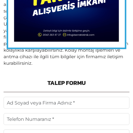
arıtma cihazı sayesinde tüm gün alkali su tüketimi
sağlayabilirsiniz. Satın aldığınız cihazınızı firma
çalışanlarımız ile montaj işlemlerini gerçekleştiriyoruz.
Uzman çalışanlarımız sayesinde hızlı bir şekilde montaj
yapıyoruz. Sizler de zamanınızdan tasarruf etmek için
firmamız tarafından hizmet alabilirsiniz. express water
pro arıtma cihazımız sayesinde su ihtiyacınızı her zaman
kolaylıkla karşılayabilirsiniz. Kolay montaj işlemleri ve
arıtma cihazı ile ilgili tüm bilgiler için firmamız iletişim
kurabilirsiniz.
TALEP FORMU