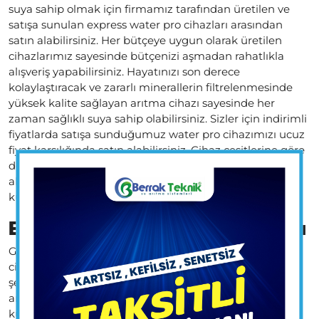
suya sahip olmak için firmamız tarafından üretilen ve
satışa sunulan express water pro cihazları arasından
satın alabilirsiniz. Her bütçeye uygun olarak üretilen
cihazlarımız sayesinde bütçenizi aşmadan rahatlıkla
alışveriş yapabilirsiniz. Hayatınızı son derece
kolaylaştıracak ve zararlı minerallerin filtrelenmesinde
yüksek kalite sağlayan arıtma cihazı sayesinde her
zaman sağlıklı suya sahip olabilirsiniz. Sizler için indirimli
fiyatlarda satışa sunduğumuz water pro cihazımızı ucuz
fiyat karşılığında satın alabilirsiniz. Cihaz çeşitlerine göre
değişen fiyatlarımızdan bütçenize uygun modeli satın
alabilirsiniz. Çay ve kahve keyfinizde de arıtılmış su
kullanarak yüksek kalite sağlayabilirsiniz.
Express Water Pro Cihaz Montajı
Günlük hayatınızda sağlıklı su tüketmek için arıtma
cihazlarına ihtiyaç duyabilirsiniz. Sizler için en kaliteli
şekilde üretip satışa sunduğumuz express water pro
arıtma cihazı modelleri arasından satın alarak
kullanabilirsiniz. Ev ve iş yerlerinizde kullanabileceğiniz