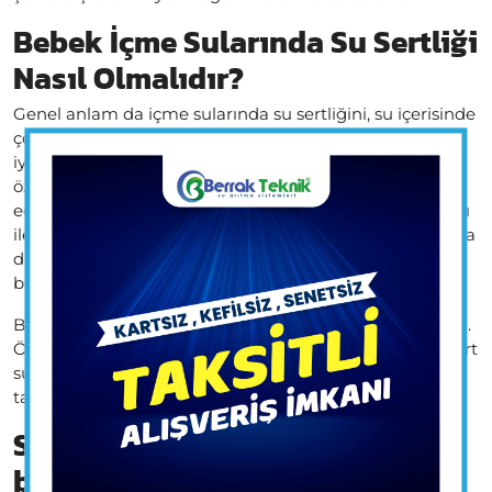
Bebek İçme Sularında Su Sertliği
Nasıl Olmalıdır?
Genel anlam da içme sularında su sertliğini, su içerisinde
çözünmüş halde bulunan kalsiyum ve magnezyum
iyonlarının fazla veya eksikliği belirler. Bu anlam da
özellikle bebeğe ilk 6 ay orta sertlikte sular tercih
edilmelidir. Evler de bulunan su arıtma cihazları aracılığı
ile üretilen suların yumuşak olduğundan emin olunsa da
dışarıda pet şişe içerisinde bulunan suların sertliğini
bilmek gözle görülür bir yazı ile açıklanmaz.
Bu tür suların sertliğini anlamak için sabun kullanılabilir.
Öyle ki sabunu köpürtmeyen su sert su olarak bilinir. Sert
sular bebeğin sağlığı açısından uzmanlar tarafından
tavsiye edilmeyen sulardır.
Sağlıklı İçme Suyu İçerisinde
bulunması Gereken Mineraller?