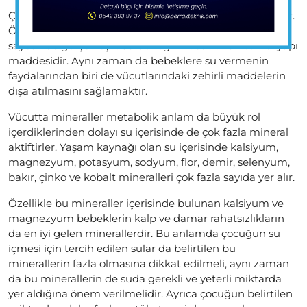
Çocuğun su ihtiyacı bir besin olarak değerlendirilmelidir.
Öyle ki besinlerin vücut içerisinde salınımları su
sayesinde gerçekleşir. Su bebeğin vücudunun temel yapı
maddesidir. Aynı zaman da bebeklere su vermenin
faydalarından biri de vücutlarındaki zehirli maddelerin
dışa atılmasını sağlamaktır.
Vücutta mineraller metabolik anlam da büyük rol
içerdiklerinden dolayı su içerisinde de çok fazla mineral
aktiftirler. Yaşam kaynağı olan su içerisinde kalsiyum,
magnezyum, potasyum, sodyum, flor, demir, selenyum,
bakır, çinko ve kobalt mineralleri çok fazla sayıda yer alır.
Özellikle bu mineraller içerisinde bulunan kalsiyum ve
magnezyum bebeklerin kalp ve damar rahatsızlıkların
da en iyi gelen minerallerdir. Bu anlamda çocuğun su
içmesi için tercih edilen sular da belirtilen bu
minerallerin fazla olmasına dikkat edilmeli, aynı zaman
da bu minerallerin de suda gerekli ve yeterli miktarda
yer aldığına önem verilmelidir. Ayrıca çocuğun belirtilen